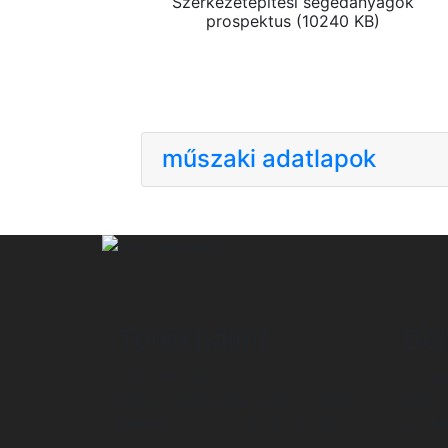
Szerkezetépítési segédanyagok
prospektus (10240 KB)
műszaki adatlapok
Törökbálint
De
nyitvatartás:
nyitva
hétfő - csütörtök:
8:00 - 16:00
hétfő 
péntek:
8:00 - 15:00
pénte