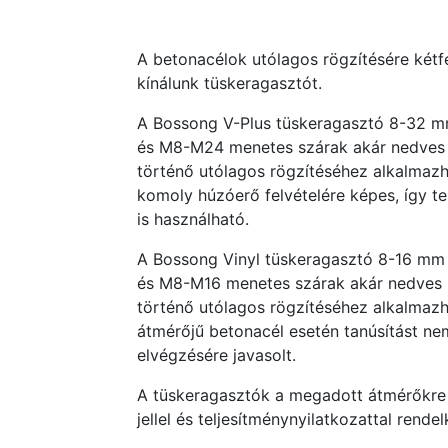
A betonacélok utólagos rögzítésére két
kínálunk tüskeragasztót.
A Bossong V-Plus tüskeragasztó 8-32 m
és M8-M24 menetes szárak akár nedves
történő utólagos rögzítéséhez alkalmazh
komoly húzóerő felvételére képes, így t
is használható.
A Bossong Vinyl tüskeragasztó 8-16 mm
és M8-M16 menetes szárak akár nedves
történő utólagos rögzítéséhez alkalmaz
átmérőjű betonacél esetén tanúsítást ne
elvégzésére javasolt.
A tüskeragasztók a megadott átmérőkre 
jellel és teljesítménynyilatkozattal rende