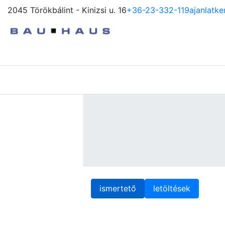
2045 Törökbálint - Kinizsi u. 16
+36-23-332-119
ajanlatk
Bossong tüskera
ismertető
letöltések