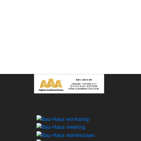
Bau-Haus
6:00
00