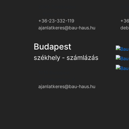
2045 Törökbálint
400
Kinizsi u. 16
B
+36-23-332-119
+36
ajanlatkeres@bau-haus.hu
deb
Budapest
székhely - számlázás
1015 Budapest
Csalogány u. 6
ajanlatkeres@bau-haus.hu