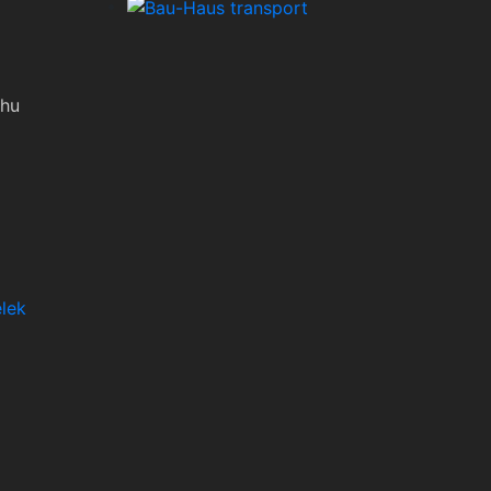
.hu
elek