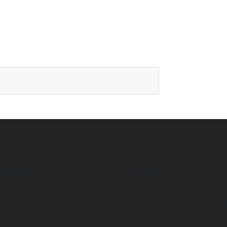
brecen
Szeged
tartás:
nyitvatartás:
- csütörtök:
8:00 - 16:00
hétfő - csütörtök:
8:00 - 1
k:
8:00 - 15:00
péntek:
8:00 - 15: