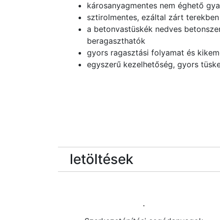
károsanyagmentes nem éghető gya
sztirolmentes, ezáltal zárt terekbe
a betonvastüskék nedves betonsze
beragaszthatók
gyors ragasztási folyamat és kike
egyszerű kezelhetőség, gyors tüske
letöltések