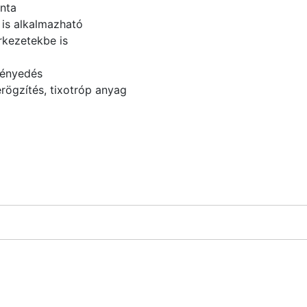
nta
n is alkalmazható
rkezetekbe is
ményedés
rögzítés, tixotróp anyag