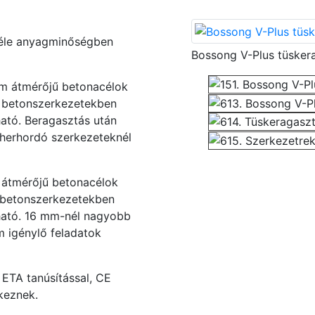
féle anyagminőségben
Bossong V-Plus tüsker
m átmérőjű betonacélok
 betonszerkezetekben
ató. Beragasztás után
eherhordó szerkezeteknél
 átmérőjű betonacélok
 betonszerkezetekben
ható. 16 mm-nél nagyobb
m igénylő feladatok
ETA tanúsítással, CE
lkeznek.