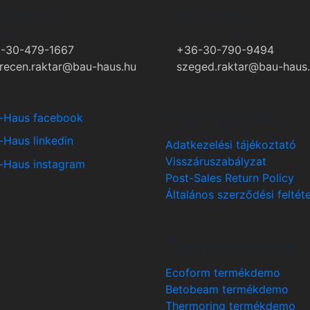
2 Debrecen
6728 Szeged
almazújvárosi út 6/A
Dorozsmai út 76
-30-479-1667
+36-30-790-9494
recen.raktar@bau-haus.hu
szeged.raktar@bau-haus
Információk
Adatkezelési tájékoztató
Visszáruszabályzat
Post-Sales Return Policy
Általános szerződési feltét
Termékdemók
Ecoform termékdemo
Betobeam termékdemo
Thermoring termékdemo